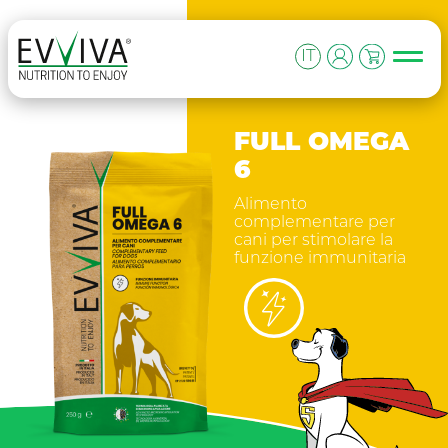
Skip to content
MAIN NAVIGATION
IT
FULL OMEGA
6
Alimento
complementare per
cani per stimolare la
funzione immunitaria