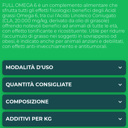
FULL OMEGA 6 è un complemento alimentare che
sfrutta tutti gli effetti fisiologici benefici degli Acidi
grassi Omega 6, tra cui l’Acido Linoleico Coniugato
(CLA, 20.000 mg/kg, derivato da olio di girasole)
offrendo notevoli benefici ad animali di tutte le età,
con effetto tonificante e ricostituente. Utile per ridurre
l’accumulo di grasso nei soggetti in sovrappeso od
obesi, è indicato anche per animali anziani e debilitati,
con effetti anti-invecchiamento e antitumorali.
ISCRIVITI ALLA
NEWSLETTER
MODALITÀ D'USO
QUANTITÀ CONSIGLIATE
Miscelare all’alimento tradizionale, sia umido
che secco. A miscelazione avvenuta è
importante non cuocere il prodotto.
0,3-0,6 g/kg di peso corporeo al giorno, in base
COMPOSIZIONE
alle esigenze dell’animale. Non superare la
quantità consigliata di 22 g al giorno. (1
cucchiaino da tè: ca. 4 g, 1 cucchiaio da tavola: ca.
Oli e grassi vegetali idrogenati (da semi di soia), oli
ADDITIVI PER KG
11 g).
e grassi vegetali (lino* e girasole*), farina di
carruba, carbonato di calcio, diidrato di solfato di