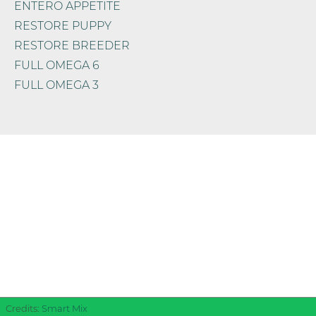
ENTERO APPETITE
RESTORE PUPPY
RESTORE BREEDER
FULL OMEGA 6
FULL OMEGA 3
Formato
-
+
Full
Omega
6
AGGIUNGI AL CARRELLO
Credits:
Smart Mix
quantità