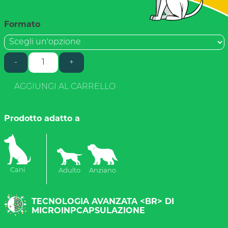
Formato
-
+
Full
Omega
6
AGGIUNGI AL CARRELLO
quantità
Prodotto adatto a
Cani
Adulto
Anziano
TECNOLOGIA AVANZATA <BR> DI
MICROINPCAPSULAZIONE