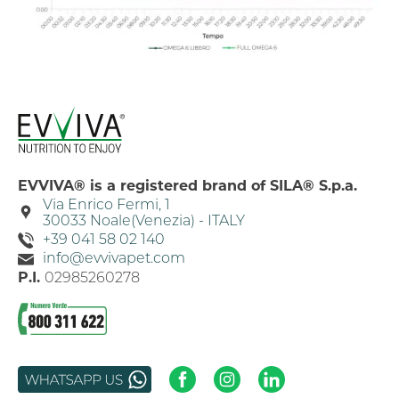
Acconsento
EVVIVA® is a registered brand of SILA® S.p.a.
Via Enrico Fermi, 1
30033 Noale(Venezia) - ITALY
+39 041 58 02 140
info@evvivapet.com
P.I.
02985260278