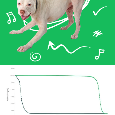
ISCRIVITI ALLA
NEWSLETTER
ITALIANO
ENGLISH
*Campi obbligatori
Ai sensi e per gli effetti degli articoli 7, 13, 15 e ss
del Reg. (UE) 2016/679 dichiaro di aver preso
visione dell’informativa Privacy Policy per il
trattamento dei dati personali alla finalità di
contatto.