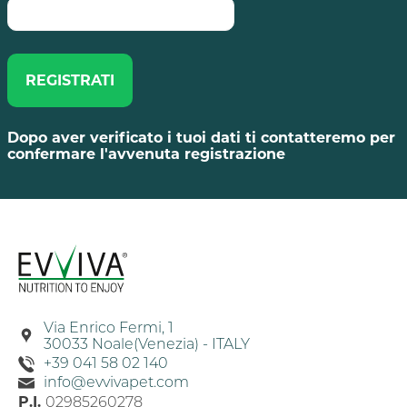
REGISTRATI
Dopo aver verificato i tuoi dati ti contatteremo per
confermare l'avvenuta registrazione
Via Enrico Fermi, 1
30033 Noale(Venezia) - ITALY
+39 041 58 02 140
info@evvivapet.com
P.I.
02985260278