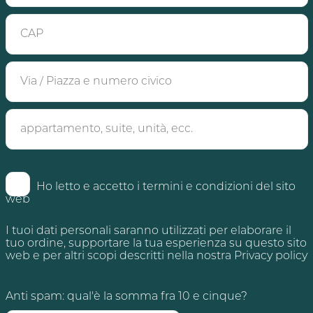
ITALIANO
ENGLISH
*Required fields
Pursuant to and for the purposes of Articles 7,
13, 15 and subsequent amendments of Reg.
(EU) 2016/679, I declare that I have read the
Ho letto e accetto i termini e condizioni del sito
Privacy Policy for the processing of personal
web
data for the purpose of contact.
I tuoi dati personali saranno utilizzati per elaborare il
I agree
tuo ordine, supportare la tua esperienza su questo sito
web e per altri scopi descritti nella nostra
Privacy policy
Anti spam: qual'è la somma fra 10 e cinque?